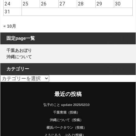
24
25
26
27
28
29
30
31
« 10月
固定page一覧
千葉あおぼり
沖縄について
カテゴリー
カテゴリー
最近の投稿
弘子のこと update 2025/02/10
千葉青堀（投稿）
沖縄について（投稿）
横浜パークタウン（投稿）
ようじろう ぷろぐ(投稿）