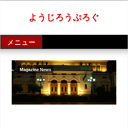
コ
ン
テ
ようじろうぷろぐ
ン
ツ
へ
ス
メニュー
キ
ッ
プ
Magazine News